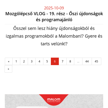
2025-10-09
Mozgólépcső VLOG - 19. rész - Őszi újdonságok
és programajánló
Ősszel sem lesz hiány újdonságokból és
izgalmas programokból a Malomban!? Gyere és
tarts velünk!?
«
1
2
3
4
5
6
7
8
...
44
45
»