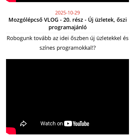
2025-10-29
Mozgólépcső VLOG - 20. rész - Új üzletek, őszi
programajánló
Robogunk tovább az idei őszben új üzletekkel és
színes programokkal!?