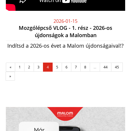
2026-01-15
Mozgólépcső VLOG - 1. rész - 2026-os
újdonságok a Malomban
Indítsd a 2026-os évet a Malom újdonságaival!?
«
1
2
3
4
5
6
7
8
...
44
45
»