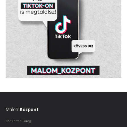
Malom
Központ
Körülötted Forog