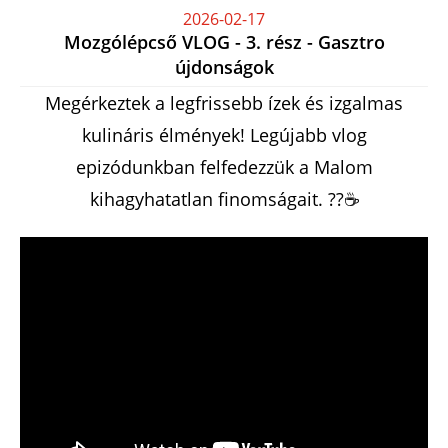
2026-02-17
Mozgólépcső VLOG - 3. rész - Gasztro
újdonságok
Megérkeztek a legfrissebb ízek és izgalmas
kulináris élmények! Legújabb vlog
epizódunkban felfedezzük a Malom
kihagyhatatlan finomságait. ??☕