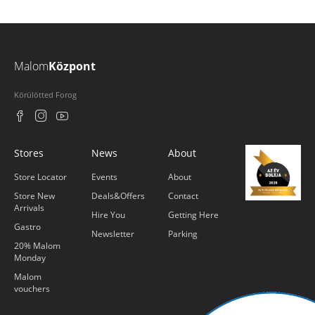
Malom
Központ
Körülötted Forog
Stores
News
About
Store Locator
Events
About
Store New
Deals&Offers
Contact
Arrivals
Hire You
Getting Here
Gastro
Newsletter
Parking
20% Malom
Monday
Malom
vouchers