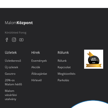
Malom
Központ
Körülötted Forog
Üzletek
Hírek
Rólunk
Üzletkereső
Események
Rólunk
Új üzletek
Akciók
Kapcsolat
Gasztro
Állásajánlat
Megközelítés
20%-os
Hírlevél
Parkolás
Malom hétfő
Malom
vásárlási
utalvány