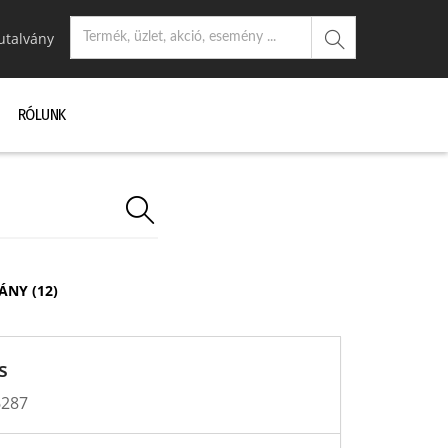
utalvány
RÓLUNK
ÁNY (12)
s
6287