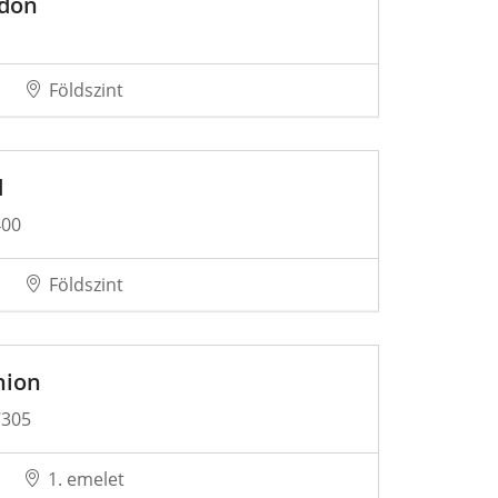
don
Földszint
d
400
Földszint
hion
7305
1. emelet