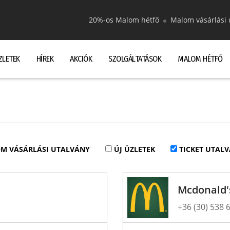
20%-os Malom hétfő
Malom vásárlási 
ZLETEK
HÍREK
AKCIÓK
SZOLGÁLTATÁSOK
MALOM HÉTFŐ
M VÁSÁRLÁSI UTALVÁNY
ÚJ ÜZLETEK
TICKET UTALV
Mcdonald'
+36 (30) 538 