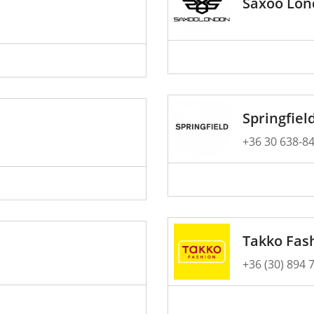
Saxoo Lon
Springfiel
+36 30 638-8
Takko Fas
+36 (30) 894 