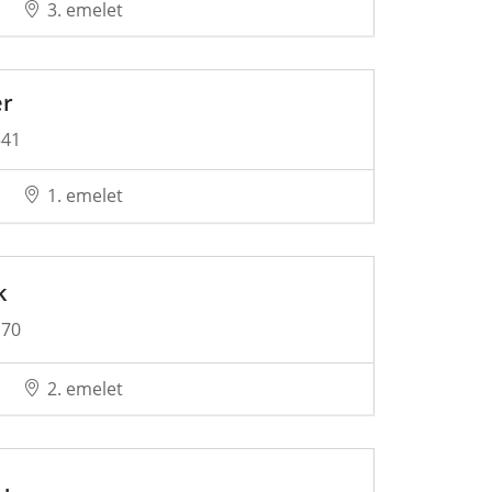
3. emelet
er
341
1. emelet
k
170
2. emelet