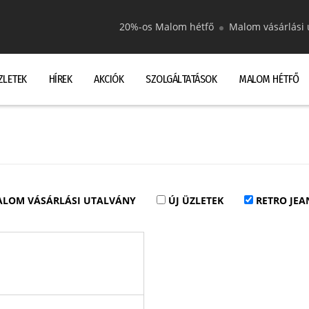
20%-os Malom hétfő
Malom vásárlási 
ZLETEK
HÍREK
AKCIÓK
SZOLGÁLTATÁSOK
MALOM HÉTFŐ
LOM VÁSÁRLÁSI UTALVÁNY
ÚJ ÜZLETEK
RETRO JEAN