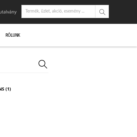
utalvány
RÓLUNK
S (1)