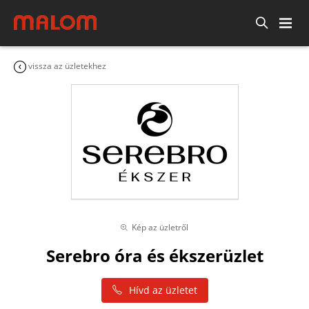
vissza az üzletekhez
Kép az üzletről
Serebro óra és ékszerüzlet
Hívd az üzletet