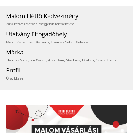
Malom Hétfő Kedvezmény
20% kedvezmény a megjelölt termékekre
Utalvány Elfogadóhely
Malom Vásárlási Utalvány
,
Thomas Sabo Utalvány
Márka
Thomas Sabo
,
Ice Watch
,
Ania Haie
,
Stackers
,
Órabox
,
Coeur De Lion
Profil
Óra
,
Ékszer