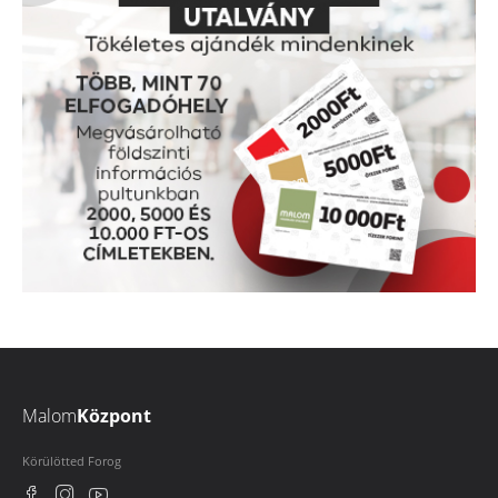
Malom
Központ
Körülötted Forog