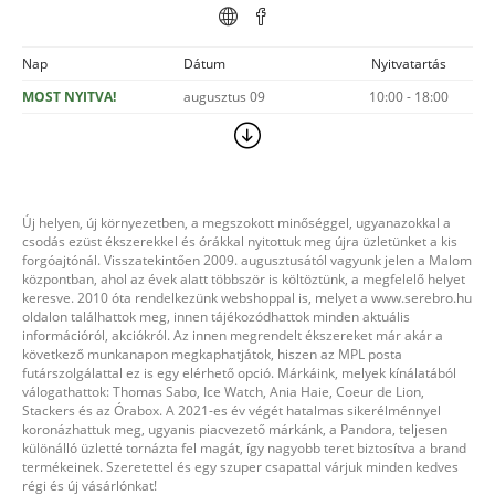
Nap
Dátum
Nyitvatartás
MOST NYITVA!
augusztus 09
10:00 - 18:00
Új helyen, új környezetben, a megszokott minőséggel, ugyanazokkal a
csodás ezüst ékszerekkel és órákkal nyitottuk meg újra üzletünket a kis
forgóajtónál. Visszatekintően 2009. augusztusától vagyunk jelen a Malom
központban, ahol az évek alatt többször is költöztünk, a megfelelő helyet
keresve. 2010 óta rendelkezünk webshoppal is, melyet a www.serebro.hu
oldalon találhattok meg, innen tájékozódhattok minden aktuális
információról, akciókról. Az innen megrendelt ékszereket már akár a
következő munkanapon megkaphatjátok, hiszen az MPL posta
futárszolgálattal ez is egy elérhető opció. Márkáink, melyek kínálatából
válogathattok: Thomas Sabo, Ice Watch, Ania Haie, Coeur de Lion,
Stackers és az Órabox. A 2021-es év végét hatalmas sikerélménnyel
koronázhattuk meg, ugyanis piacvezető márkánk, a Pandora, teljesen
különálló üzletté tornázta fel magát, így nagyobb teret biztosítva a brand
termékeinek. Szeretettel és egy szuper csapattal várjuk minden kedves
régi és új vásárlónkat!