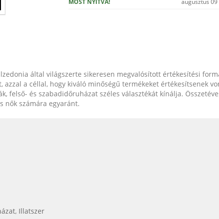
MOST NYITVA!
augusztus 09
lzedonia által világszerte sikeresen megvalósított értékesítési for
 azzal a céllal, hogy kiváló minőségű termékeket értékesítsenek vo
, felső- és szabadidőruházat széles választékát kínálja. Összetéve
és nők számára egyaránt.
házat
,
Illatszer