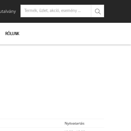
utalvány
RÓLUNK
Nyitvatartás