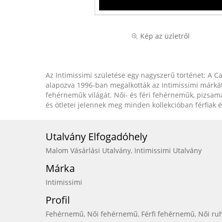
Kép az üzletről
Az Intimissimi születése egy nagyszerű történet: A Ca
alapozva 1996-ban megalkották az Intimissimi márkát,
fehérneműk világát. Női- és féri fehérneműk, pizsamák
és ötletei jelennek meg minden kollekcióban férfiak 
Utalvány Elfogadóhely
Malom Vásárlási Utalvány
,
Intimissimi Utalvány
Márka
Intimissimi
Profil
Fehérnemű
,
Női fehérnemű
,
Férfi fehérnemű
,
Női ru