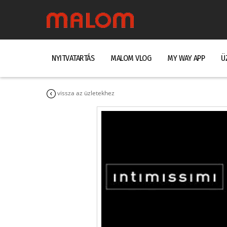
NYITVATARTÁS
MALOM VLOG
MY WAY APP
Ü
vissza az üzletekhez