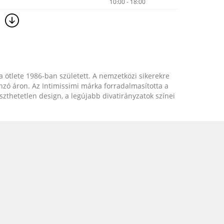
10:00 - 18:00
ma ötlete 1986-ban született. A nemzetközi sikerekre
nzó áron. Az Intimissimi márka forradalmasította a
szthetetlen design, a legújabb divatirányzatok színei