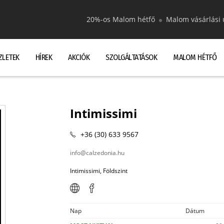
20%-os Malom hétfő
Malom vásárlási 
ZLETEK
HÍREK
AKCIÓK
SZOLGÁLTATÁSOK
MALOM HÉTFŐ
Intimissimi
+36 (30) 633 9567
info@calzedonia.hu
Intimissimi, Földszint
Nap
Dátum