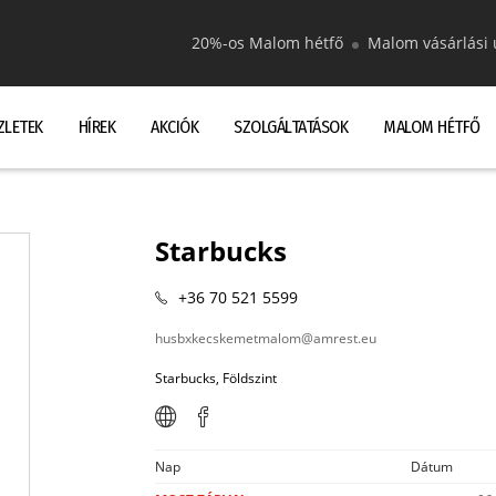
20%-os Malom hétfő
Malom vásárlási 
ZLETEK
HÍREK
AKCIÓK
SZOLGÁLTATÁSOK
MALOM HÉTFŐ
Starbucks
+36 70 521 5599
husbxkecskemetmalom@amrest.eu
Starbucks, Földszint
Nap
Dátum