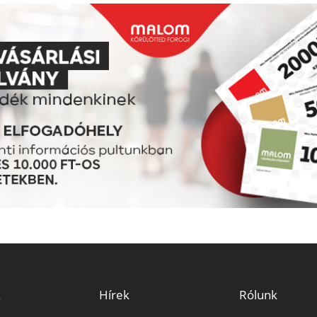
k
Hírek
Rólunk