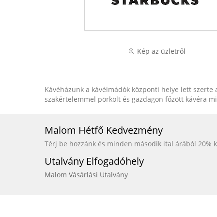
Kép az üzletről
Kávéházunk a kávéimádók központi helye lett szerte a 
szakértelemmel pörkölt és gazdagon főzött kávéra m
Malom Hétfő Kedvezmény
Térj be hozzánk és minden második ital árából 20%
Utalvány Elfogadóhely
Malom Vásárlási Utalvány