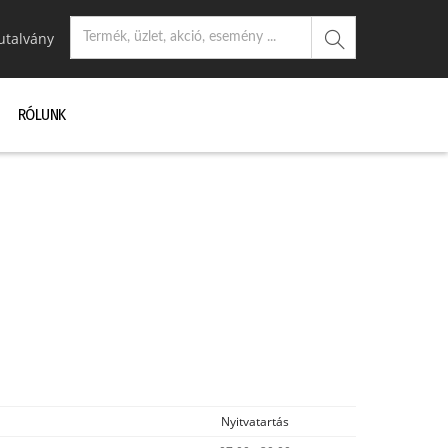
utalvány
RÓLUNK
Nyitvatartás