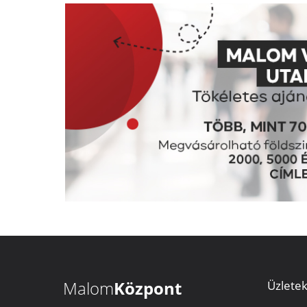
Malom
Központ
Üzlete