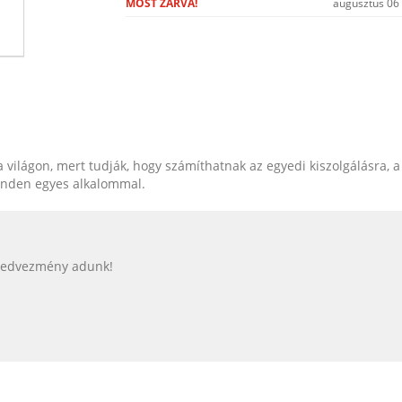
MOST ZÁRVA!
augusztus 06
világon, mert tudják, hogy számíthatnak az egyedi kiszolgálásra, a
inden egyes alkalommal.
 kedvezmény adunk!