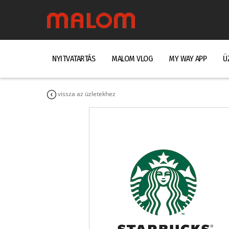
NYITVATARTÁS
MALOM VLOG
MY WAY APP
Ü
vissza az üzletekhez