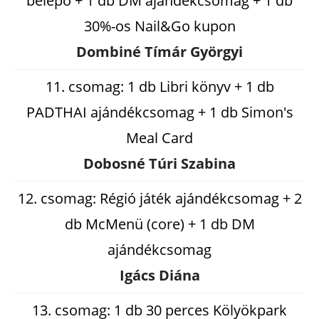
belépő + 1 db DM ajándékcsomag + 1 db
30%-os Nail&Go kupon
Dombiné Tímár Györgyi
11. csomag: 1 db Libri könyv + 1 db
PADTHAI ajándékcsomag + 1 db Simon's
Meal Card
Dobosné Túri Szabina
12. csomag: Régió játék ajándékcsomag + 2
db McMenü (core) + 1 db DM
ajándékcsomag
Igács Diána
13. csomag: 1 db 30 perces Kölyökpark