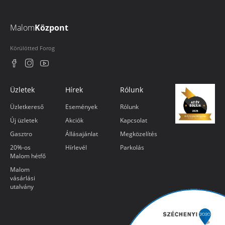
Malom
Központ
Körülötted Forog
Üzletek
Hírek
Rólunk
Üzletkereső
Események
Rólunk
Új üzletek
Akciók
Kapcsolat
Gasztro
Állásajánlat
Megközelítés
20%-os
Hírlevél
Parkolás
Malom hétfő
Malom
vásárlási
utalvány