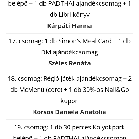
belépő + 1 db PADTHAI ajándékcsomag + 1
db Libri könyv
Kárpáti Hanna
17. csomag: 1 db Simon's Meal Card + 1 db
DM ajándékcsomag
Széles Renáta
18. csomag: Régió játék ajándékcsomag + 2
db McMenü (core) + 1 db 30%-os Nail&Go
kupon
Korsós Daniela Anatólia
19. csomag: 1 db 30 perces Kölyökpark
belépő + 1 db PADTHAI ajándékcsomag