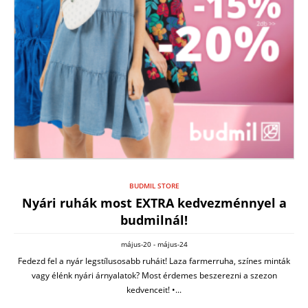
BUDMIL STORE
Nyári ruhák most EXTRA kedvezménnyel a
budmilnál!
május-20 - május-24
Fedezd fel a nyár legstílusosabb ruháit! Laza farmerruha, színes minták
vagy élénk nyári árnyalatok? Most érdemes beszerezni a szezon
kedvenceit! •...