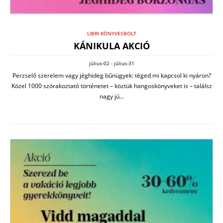
LIBRI KÖNYVESBOLT
KÁNIKULA AKCIÓ
július-02 - július-31
Perzselő szerelem vagy jéghideg bűnügyek: téged mi kapcsol ki nyáron?
Közel 1000 szórakoztató történetet – köztük hangoskönyveket is – találsz
nagy jú...