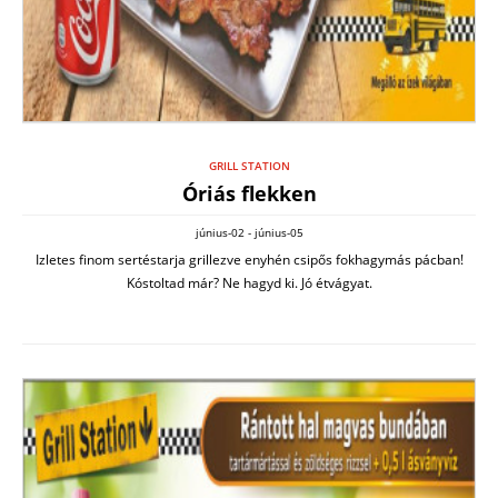
GRILL STATION
Óriás flekken
június-02 - június-05
Izletes finom sertéstarja grillezve enyhén csipős fokhagymás pácban!
Kóstoltad már? Ne hagyd ki. Jó étvágyat.