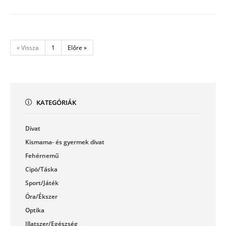
« Vissza
1
Előre »
KATEGÓRIÁK
Divat
Kismama- és gyermek divat
Fehérnemű
Cipö/Táska
Sport/Játék
Óra/Ékszer
Optika
Illatszer/Egészség