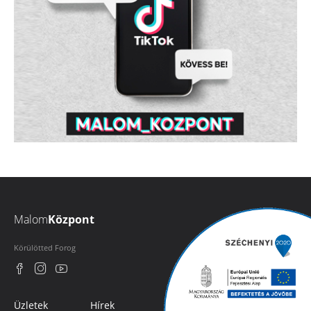
Malom
Központ
Körülötted Forog
Üzletek
Hírek
Rólunk