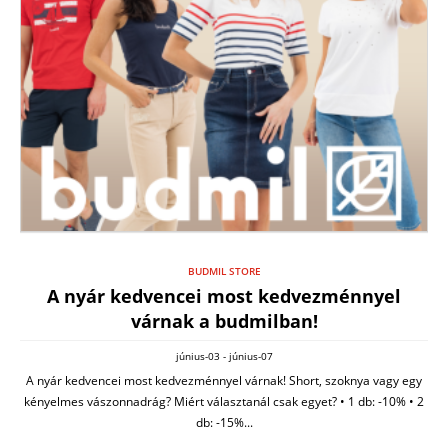
BUDMIL STORE
A nyár kedvencei most kedvezménnyel
várnak a budmilban!
június-03 - június-07
A nyár kedvencei most kedvezménnyel várnak! Short, szoknya vagy egy
kényelmes vászonnadrág? Miért választanál csak egyet? • 1 db: -10% • 2
db: -15%...