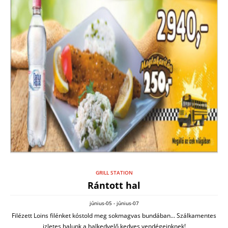
GRILL STATION
Rántott hal
június-05 - június-07
Filézett Loins filénket kóstold meg sokmagvas bundában... Szálkamentes
izletes halunk a halkedvelő kedves vendégeinknek!