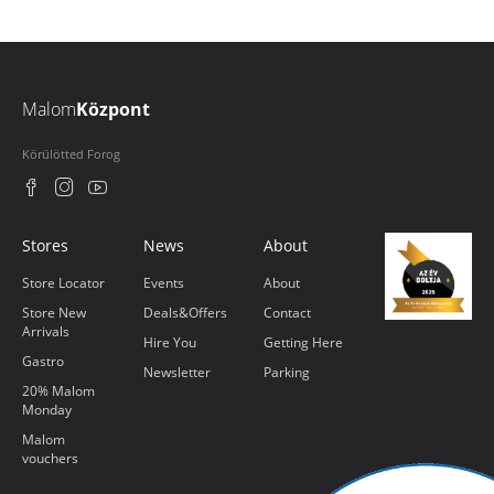
Malom
Központ
Körülötted Forog
Stores
News
About
Store Locator
Events
About
Store New
Deals&Offers
Contact
Arrivals
Hire You
Getting Here
Gastro
Newsletter
Parking
20% Malom
Monday
Malom
vouchers