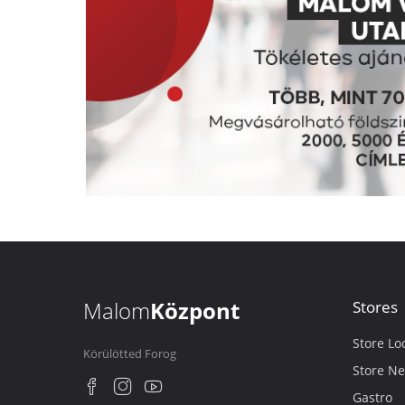
Malom
Központ
Stores
Store Lo
Körülötted Forog
Store Ne
Gastro