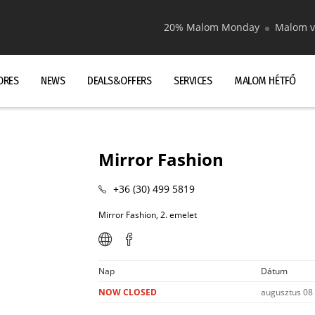
20% Malom Monday
Malom v
ORES
NEWS
DEALS&OFFERS
SERVICES
MALOM HÉTFŐ
Mirror Fashion
+36 (30) 499 5819
Mirror Fashion, 2. emelet
Nap
Dátum
NOW CLOSED
augusztus 08