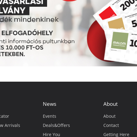
News
About
cator
Events
About
w Arrivals
Deals&Offers
Contact
Hire You
Getting Here