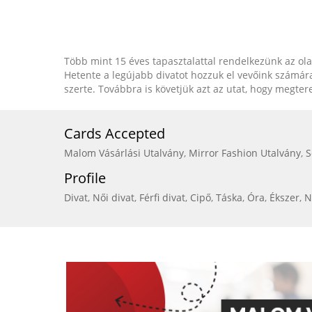
Több mint 15 éves tapasztalattal rendelkezünk az ola
Hetente a legújabb divatot hozzuk el vevőink számár
szerte. Továbbra is követjük azt az utat, hogy megtere
Cards Accepted
Malom Vásárlási Utalvány
,
Mirror Fashion Utalvány
,
S
Profile
Divat
,
Női divat
,
Férfi divat
,
Cipő
,
Táska
,
Óra
,
Ékszer
,
N