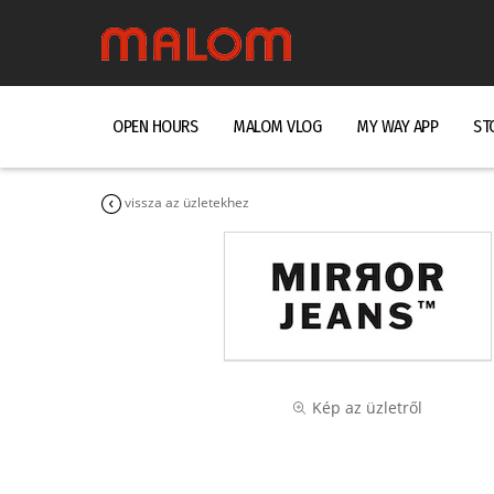
OPEN HOURS
MALOM VLOG
MY WAY APP
ST
vissza az üzletekhez
Kép az üzletről