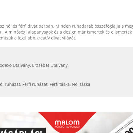
sz női és férfi divatiparban. Minden ruhadarab összefoglalja a megf
a . A minőségi alapanyagok és a design már ismertek és elismertek
mtsük a legújabb kreatív divat világát.
odexo Utalvány
,
Erzsébet Utalvány
ői ruházat
,
Férfi ruházat
,
Férfi táska
,
Női táska