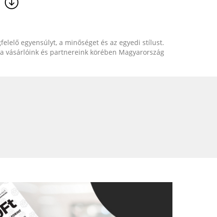
elelő egyensúlyt, a minőséget és az egyedi stílust.
 a vásárlóink és partnereink körében Magyarország