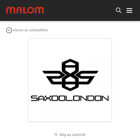
vissza az üzletekhez
Kép az üzletről