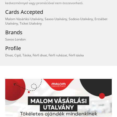
kedvezménnyel vagy promócióval nem összevonható.
Cards Accepted
Malom Vásárlási Utalvány
,
Saxoo Utalvány
,
Sodexo Utalvány
,
Erzsébet
Utalvány
,
Ticket Utalvány
Brands
Saxoo London
Profile
Divat
,
Cipő
,
Táska
,
Férfi divat
,
Férfi ruházat
,
Férfi táska