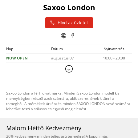
Saxoo London
Hívd az üzletet
Nap
Dátum
Nyitvatartás
NOW OPEN
augusztus 07
10:00 - 20:00
Saxoo London a férfi divatmárka. Minden Saxoo London modell kis
mennyiségben készül azok számára, akik szeretnének kitűnni a
tömegből. A mérsékelt árképzés minden SAXOO LONDON vevő számára
lehetővé teszi a stílusos és egyedi megjelenést.
Malom Hétfő Kedvezmény
20% kedvezmény minden teljes árú termékre! A kupon más