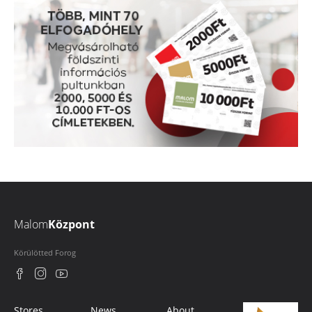
Malom
Központ
Körülötted Forog
Stores
News
About