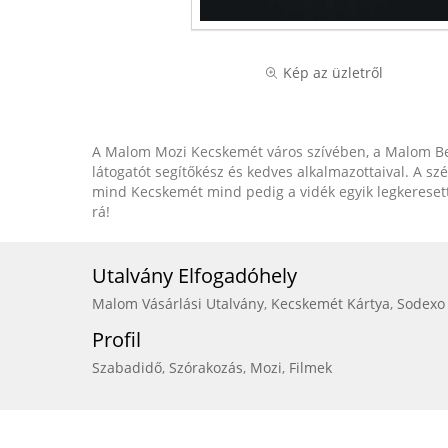
Kép az üzletről
A Malom Mozi Kecskemét város szívében, a Malom Bevá
látogatót segítőkész és kedves alkalmazottaival. A s
mind Kecskemét mind pedig a vidék egyik legkeresette
rá!
Utalvány Elfogadóhely
Malom Vásárlási Utalvány
,
Kecskemét Kártya
,
Sodexo
Profil
Szabadidő
,
Szórakozás
,
Mozi
,
Filmek