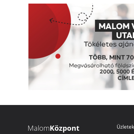
Malom
Központ
Üzlete