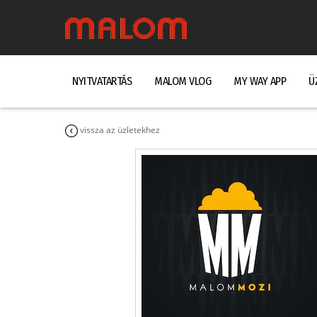
NYITVATARTÁS
MALOM VLOG
MY WAY APP
Ü
vissza az üzletekhez