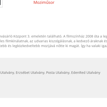
Moziműsor
sárló Központ 3. emeletén található. A filmszínház 2008 óta a le
zéles filmkínálatnak, az udvarias kiszolgálásnak, a kedvező áraknak
bb és legközkedveltebb mozijává nőtte ki magát. Így ha valaki iga
 Utalvány
,
Erzsébet Utalvány
,
Posta Utalvány
,
EdenRed Utalvány