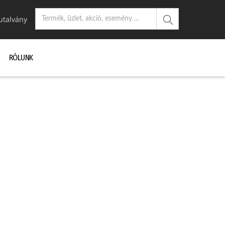
utalvány
RÓLUNK