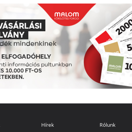
k
Hírek
Rólunk