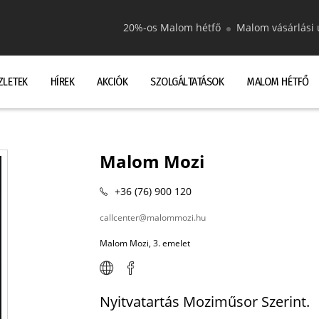
20%-os Malom hétfő
Malom vásárlási 
ZLETEK
HÍREK
AKCIÓK
SZOLGÁLTATÁSOK
MALOM HÉTFŐ
Malom Mozi
+36 (76) 900 120
callcenter@malommozi.hu
Malom Mozi, 3. emelet
Nyitvatartás Moziműsor Szerint.