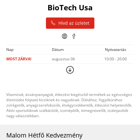
BioTech Usa
Hívd az üzletet
Nap
Dátum
Nyitvatartás
MOST ZÁRVA!
augusztus 06
10:00 - 20:00
Vitaminok, ásványianyagok, étkezést kiegészítő termékek az egészséges
életmódot folytató kicsiknek és nagyoknak. Diétához, fogyókúrához
zsírégetők, anyagcserefokozók, étvégycsökkentők, étkezést helyetesítők.
Aktív sportolóknak szálkásítók, izomépítők, tömegnövelők, izületjavítók
nagy választékban.
Malom Hétfő Kedvezmény