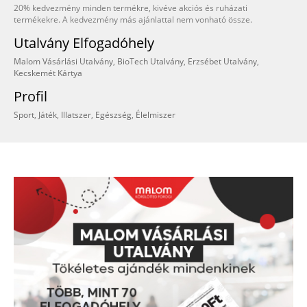
20% kedvezmény minden termékre, kivéve akciós és ruházati
termékekre. A kedvezmény más ajánlattal nem vonható össze.
Utalvány Elfogadóhely
Malom Vásárlási Utalvány
,
BioTech Utalvány
,
Erzsébet Utalvány
,
Kecskemét Kártya
Profil
Sport
,
Játék
,
Illatszer
,
Egészség
,
Élelmiszer