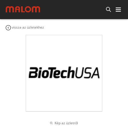
vissza az üzletekhez
Kép az üzletről