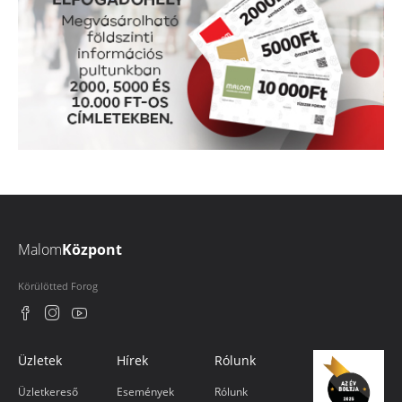
Malom
Központ
Körülötted Forog
Üzletek
Hírek
Rólunk
Üzletkereső
Események
Rólunk