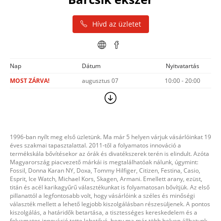
Hívd az üzletet
Nap
Dátum
Nyitvatartás
MOST ZÁRVA!
augusztus 07
10:00 - 20:00
1996-ban nyílt meg első üzletünk. Ma már 5 helyen várjuk vásárlóinkat 19
éves szakmai tapasztalattal. 2011-től a folyamatos innováció a
termékskála bővítésekor az órák és divatékszerek terén is elindult. Azóta
Magyarország piacvezető márkái is megtalálhatóak nálunk, úgymint:
Fossil, Donna Karan NY, Doxa, Tommy Hilfiger, Citizen, Festina, Casio,
Esprit, Ice Watch, Michael Kors, Skagen, Armani. Emellett arany, ezüst,
titán és acél karikagyűrű választékunkat is folyamatosan bővítjük. Az első
pillanattól a legfontosabb volt, hogy vásárlóink a széles és minőségi
választék mellett a lehető legjobb kiszolgálásban részesüljenek. A pontos
kiszolgálás, a határidők betartása, a tisztességes kereskedelem és a
folyamatos innováció tette lehetővé, hogy ma már több helyen állhatunk