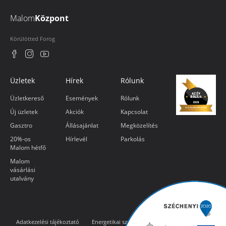
Malom
Központ
Körülötted Forog
Üzletek
Hírek
Rólunk
Üzletkereső
Események
Rólunk
Új üzletek
Akciók
Kapcsolat
Gasztro
Állásajánlat
Megközelítés
20%-os
Hírlevél
Parkolás
Malom hétfő
Malom
vásárlási
utalvány
Adatkezelési tájékoztató
Energetikai szakreferens jelentés