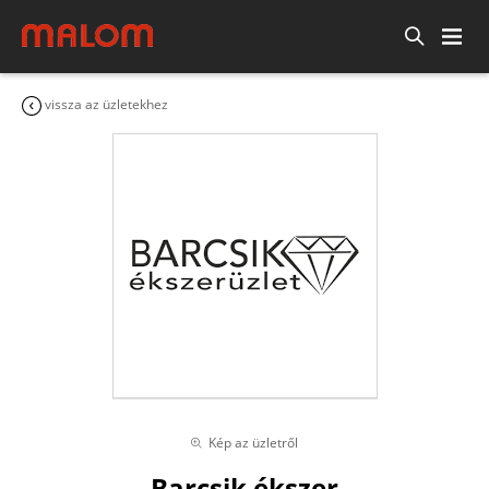
vissza az üzletekhez
Kép az üzletről
Barcsik ékszer