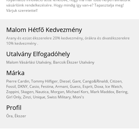
vásárlóink rendelkezésére. Hogy mindig így van-e? Tapasztalja meg!
Várjuk szeretettel!
Malom Hétfő Kedvezmény
Arany és ezüst ékszerekre 20% kedvezmény, órákra és divatékszerekre
10% kedvezmény .
Utalvány Elfogadóhely
Malom Vásárlási Utalvány
,
Barcsik Ékszer Utalvány
Márka
Pierre Cardin
,
Tommy Hilfiger
,
Diesel
,
Gant
,
Cango&Rinaldi
,
Citizen
,
Fossil
,
DKNY
,
Casio
,
Festina
,
Armani
,
Guess
,
Esprit
,
Doxa
,
Ice Watch
,
Zoppini
,
Skagen
,
Nautica
,
Morgan
,
Michael Kors
,
Mark Maddox
,
Bering
,
Girl Only
,
Zinzi
,
Unique
,
Swiss Military
,
Moni's
Profil
Óra
,
Ékszer