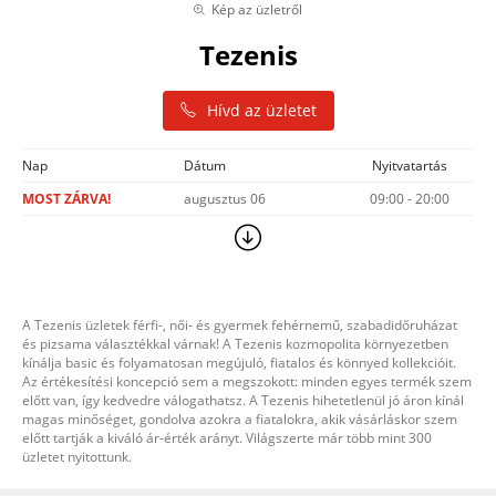
Kép az üzletről
Tezenis
Hívd az üzletet
Nap
Dátum
Nyitvatartás
MOST ZÁRVA!
augusztus 06
09:00 - 20:00
A Tezenis üzletek férfi-, női- és gyermek fehérnemű, szabadidőruházat
és pizsama választékkal várnak! A Tezenis kozmopolita környezetben
kínálja basic és folyamatosan megújuló, fiatalos és könnyed kollekcióit.
Az értékesítési koncepció sem a megszokott: minden egyes termék szem
előtt van, így kedvedre válogathatsz. A Tezenis hihetetlenül jó áron kínál
magas minőséget, gondolva azokra a fiatalokra, akik vásárláskor szem
előtt tartják a kiváló ár-érték arányt. Világszerte már több mint 300
üzletet nyitottunk.