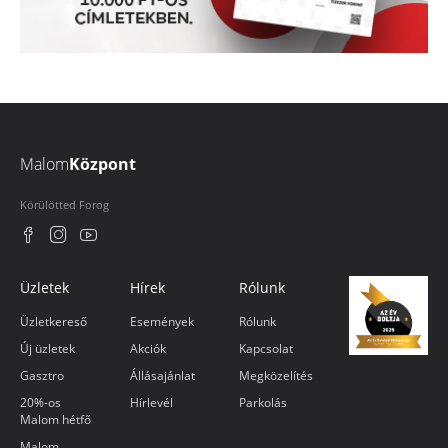
Malom
Központ
Körülötted Forog
Üzletek
Hírek
Rólunk
Üzletkereső
Események
Rólunk
Új üzletek
Akciók
Kapcsolat
Gasztro
Állásajánlat
Megközelítés
20%-os
Hírlevél
Parkolás
Malom hétfő
Malom