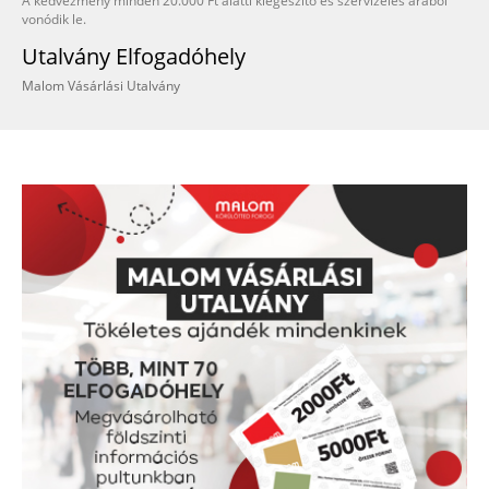
A kedvezmény minden 20.000 Ft alatti kiegészítő és szervizelés árából
vonódik le.
Utalvány Elfogadóhely
Malom Vásárlási Utalvány