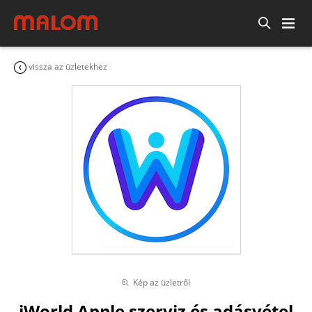
vissza az üzletekhez
Kép az üzletről
iWorld Apple szerviz és adásvétel