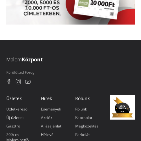
Malom
Központ
Körülötted Forog
Üzletek
Hírek
Rólunk
Üzletkereső
Események
Rólunk
Új üzletek
Akciók
Kapcsolat
Gasztro
Állásajánlat
Megközelítés
20%-os
Hírlevél
Parkolás
Malom hétfő